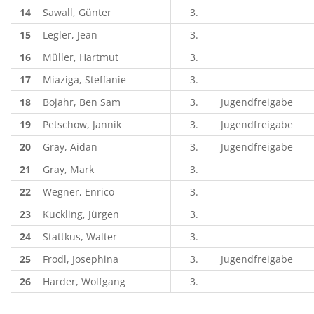
14
Sawall, Günter
3.
15
Legler, Jean
3.
16
Müller, Hartmut
3.
17
Miaziga, Steffanie
3.
18
Bojahr, Ben Sam
3.
Jugendfreigabe
19
Petschow, Jannik
3.
Jugendfreigabe
20
Gray, Aidan
3.
Jugendfreigabe
21
Gray, Mark
3.
22
Wegner, Enrico
3.
23
Kuckling, Jürgen
3.
24
Stattkus, Walter
3.
25
Frodl, Josephina
3.
Jugendfreigabe
26
Harder, Wolfgang
3.