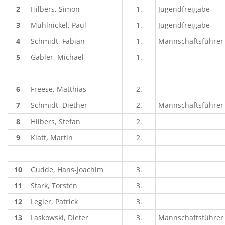
2
Hilbers, Simon
1.
Jugendfreigabe
3
Mühlnickel, Paul
1.
Jugendfreigabe
4
Schmidt, Fabian
1.
Mannschaftsführer 
5
Gabler, Michael
1.
6
Freese, Matthias
2.
7
Schmidt, Diether
2.
Mannschaftsführer 
8
Hilbers, Stefan
2.
9
Klatt, Martin
2.
10
Gudde, Hans-Joachim
3.
11
Stark, Torsten
3.
12
Legler, Patrick
3.
13
Laskowski, Dieter
3.
Mannschaftsführer 