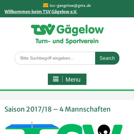
Skip
tsv-gaegelow@gmx.de
to
Willkommen beim TSV Gägelow e.V.
content
Search
for:
Menu
Saison 2017/18 – 4 Mannschaften