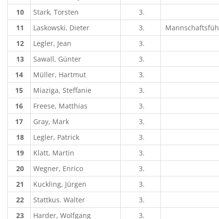
10
Stark, Torsten
3.
11
Laskowski, Dieter
3.
Mannschaftsführe
12
Legler, Jean
3.
13
Sawall, Günter
3.
14
Müller, Hartmut
3.
15
Miaziga, Steffanie
3.
16
Freese, Matthias
3.
17
Gray, Mark
3.
18
Legler, Patrick
3.
19
Klatt, Martin
3.
20
Wegner, Enrico
3.
21
Kuckling, Jürgen
3.
22
Stattkus. Walter
3.
23
Harder, Wolfgang
3.