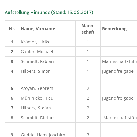
Aufstellung Hinrunde (Stand: 15.06.2017):
Mann-
Nr.
Name, Vorname
Bemerkung
schaft
1
Krämer, Ulrike
1.
2
Gabler, Michael
1.
3
Schmidt, Fabian
1.
Mannschaftsführe
4
Hilbers, Simon
1.
Jugendfreigabe
5
Atoyan, Yeprem
2.
6
Mühlnickel, Paul
2.
Jugendfreigabe
7
Hilbers, Stefan
2.
8
Schmidt, Diether
2.
Mannschaftsführe
9
Gudde, Hans-Joachim
3.