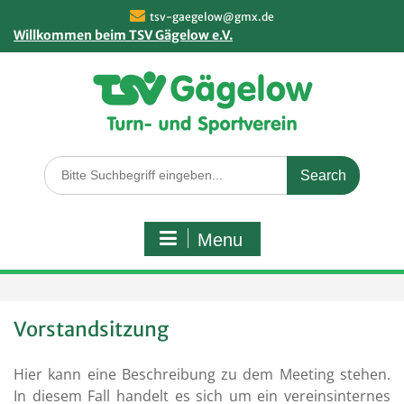
Skip
tsv-gaegelow@gmx.de
to
Willkommen beim TSV Gägelow e.V.
content
Search
for:
Menu
Vorstandsitzung
Hier kann eine Beschreibung zu dem Meeting stehen.
In diesem Fall handelt es sich um ein vereinsinternes